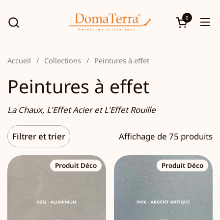
Passer au contenu
0
Ouvrir le p
Ouv
Accueil
/
Collections
/
Peintures à effet
Peintures à effet
La Chaux, L'Effet Acier et L'Effet Rouille
Filtrer et trier
Affichage de 75 produits
Produit Déco
Produit Déco