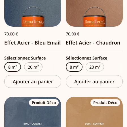
70,00 €
70,00 €
Effet Acier - Bleu Email
Effet Acier - Chaudron
Sélectionnez Surface
Sélectionnez Surface
8 m²
20 m²
8 m²
20 m²
Ajouter au panier
Ajouter au panier
Produit Déco
Produit Déco