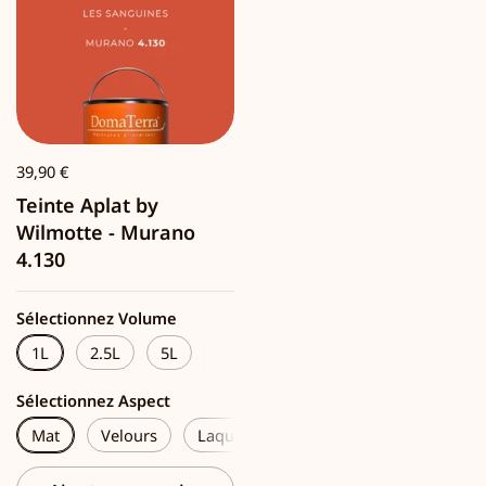
39,90 €
Teinte Aplat by
Wilmotte - Murano
4.130
Sélectionnez Volume
1L
2.5L
5L
Sélectionnez Aspect
Mat
Velours
Laque