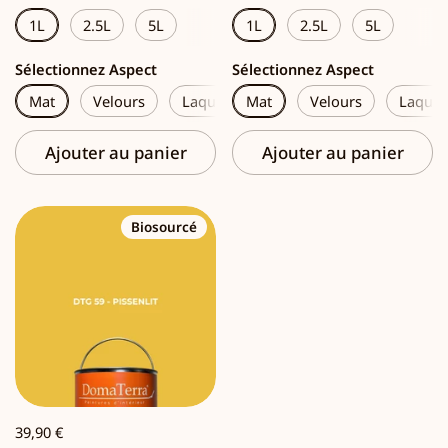
1L
2.5L
5L
1L
2.5L
5L
Sélectionnez Aspect
Sélectionnez Aspect
Mat
Velours
Laque
Mat
Velours
Laque
Ajouter au panier
Ajouter au panier
Biosourcé
39,90 €