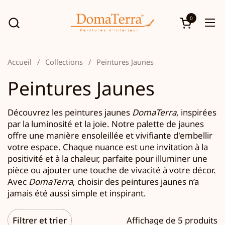
Passer au contenu
0
Ouvrir le p
Ouv
Accueil
/
Collections
/
Peintures Jaunes
Peintures Jaunes
Découvrez les peintures jaunes
DomaTerra
, inspirées
par la luminosité et la joie. Notre palette de jaunes
offre une manière ensoleillée et vivifiante d'embellir
votre espace. Chaque nuance est une invitation à la
positivité et à la chaleur, parfaite pour illuminer une
pièce ou ajouter une touche de vivacité à votre décor.
Avec
DomaTerra
, choisir des peintures jaunes n’a
jamais été aussi simple et inspirant.
Filtrer et trier
Affichage de 5 produits