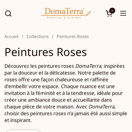
Passer au contenu
0
Ouvrir le p
Ouv
Accueil
/
Collections
/
Peintures Roses
Peintures Roses
Découvrez les peintures roses
DomaTerra
, inspirées
par la douceur et la délicatesse. Notre palette de
roses offre une façon chaleureuse et raffinée
d'embellir votre espace. Chaque nuance est une
invitation à la féminité et à la tendresse, idéale pour
créer une ambiance douce et accueillante dans
chaque pièce de votre maison. Avec
DomaTerra
,
choisir des peintures roses n’a jamais été aussi simple
et inspirant.