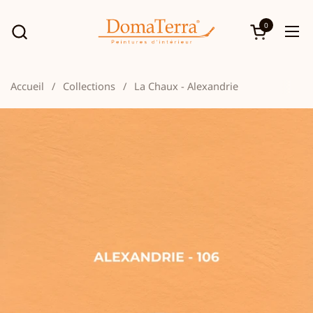
Passer au contenu
0
Ouvrir le p
Ouv
Accueil
/
Collections
/
La Chaux - Alexandrie