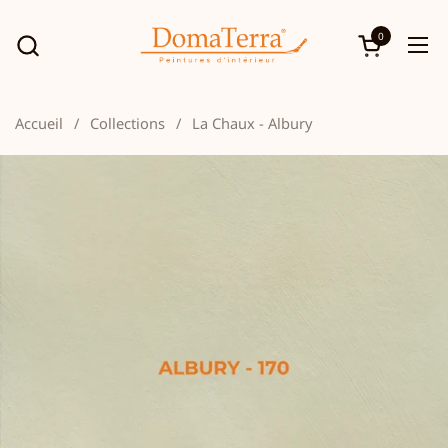
Passer au contenu
0
Ouvrir le p
Ouv
Accueil
/
Collections
/
La Chaux - Albury