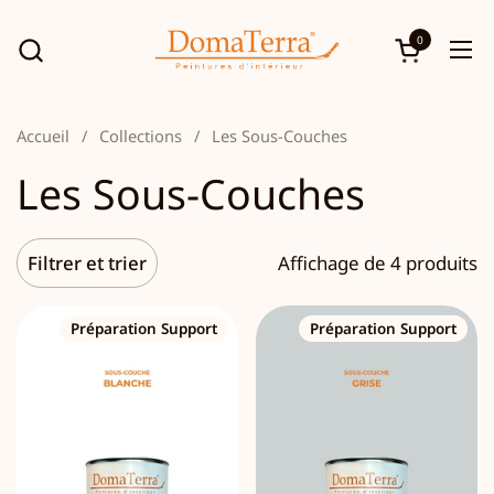
Passer au contenu
0
Ouvrir le p
Ouv
Accueil
/
Collections
/
Les Sous-Couches
Les Sous-Couches
Filtrer et trier
Affichage de 4 produits
Préparation Support
Préparation Support