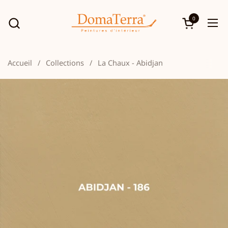
Passer au contenu
0
Ouvrir le p
Ouv
Accueil
/
Collections
/
La Chaux - Abidjan