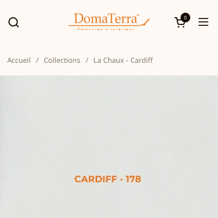
Passer au contenu
0
Ouvrir le p
Ouv
Accueil
/
Collections
/
La Chaux - Cardiff