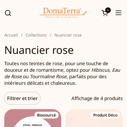
Passer au contenu
0
Ouvrir le p
Ouv
Accueil
/
Collections
/
Nuancier rose
Nuancier rose
Toutes nos teintes de rose, p
our une touche de
douceur et de romantisme, optez pour
Hibiscus
,
Eau
de Rose
ou
Tourmaline Rose
, parfaits pour des
intérieurs délicats et chaleureux.
Filtrer et trier
Affichage de 4 produits
Biosourcé
Produit Déco