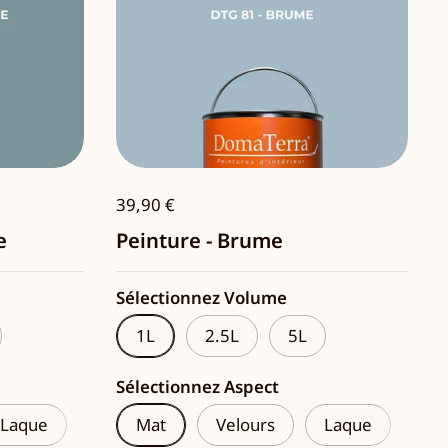
39,90 €
e
Peinture - Brume
Sélectionnez Volume
1L
2.5L
5L
Sélectionnez Aspect
Laque
Mat
Velours
Laque