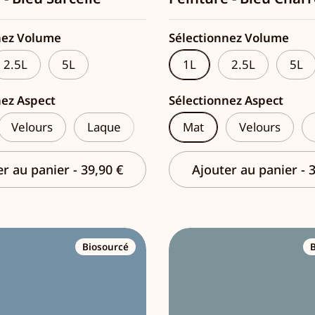
nez Volume
Sélectionnez Volume
2.5L
5L
1L
2.5L
5L
nez Aspect
Sélectionnez Aspect
Velours
Laque
Mat
Velours
er au panier
-
39,90 €
Ajouter au panier
-
3
Biosourcé