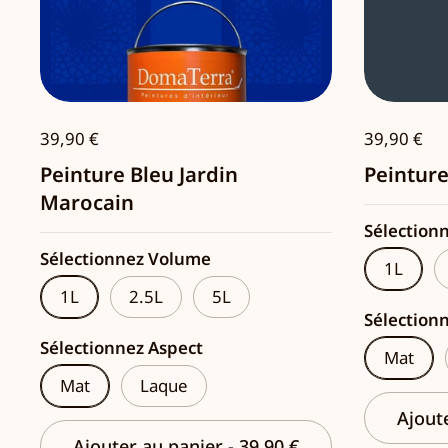
39,90 €
39,90 €
Peinture Bleu Jardin
Peinture
Marocain
Sélection
Sélectionnez Volume
1L
1L
2.5L
5L
Sélection
Sélectionnez Aspect
Mat
Mat
Laque
Ajout
Ajouter au panier
-
39,90 €