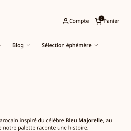
0
Compte
Panier
Ouvrir le pani
e
Blog
Sélection éphémère
Marocain inspiré du célèbre
Bleu Majorelle
, au
 notre palette raconte une histoire.