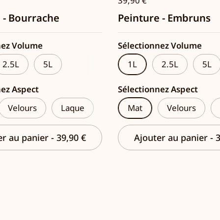
39,90 €
 - Bourrache
Peinture - Embruns
nez Volume
Sélectionnez Volume
2.5L
5L
1L
2.5L
5L
nez Aspect
Sélectionnez Aspect
Velours
Laque
Mat
Velours
er au panier
-
39,90 €
Ajouter au panier
-
3