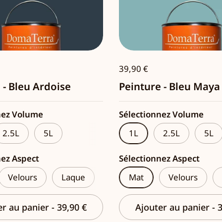
39,90 €
 - Bleu Ardoise
Peinture - Bleu Maya
nez Volume
Sélectionnez Volume
2.5L
5L
1L
2.5L
5L
nez Aspect
Sélectionnez Aspect
Velours
Laque
Mat
Velours
er au panier
-
39,90 €
Ajouter au panier
-
3