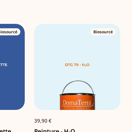
Biosourcé
Biosourcé
39,90 €
ette
Peinture - H₂O