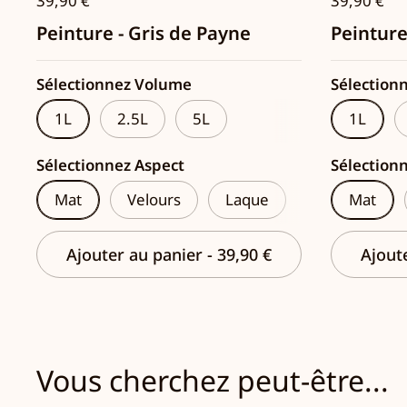
39,90 €
39,90 €
Peinture - Gris de Payne
Peinture
Sélectionnez Volume
Sélection
1L
2.5L
5L
1L
Sélectionnez Aspect
Sélection
Mat
Velours
Laque
Mat
Ajouter au panier
-
39,90 €
Ajout
Vous cherchez peut-être...