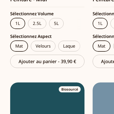
Sélectionnez Volume
Sélection
1L
2.5L
5L
1L
Sélectionnez Aspect
Sélection
Mat
Velours
Laque
Mat
Ajouter au panier
-
39,90 €
Ajout
Biosourcé