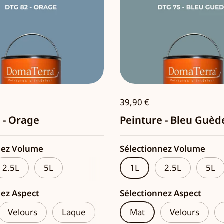
39,90 €
 - Orage
Peinture - Bleu Guèd
nez Volume
Sélectionnez Volume
2.5L
5L
1L
2.5L
5L
nez Aspect
Sélectionnez Aspect
Velours
Laque
Mat
Velours