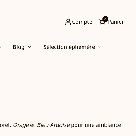
0
Compte
Panier
Ouvrir le pani
e
Blog
Sélection éphémère
orel,
Orage
et
Bleu Ardoise
pour une ambiance