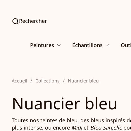
Passer au contenu
Rechercher
Peintures
Échantillons
Outi
Accueil
/
Collections
/
Nuancier bleu
Nuancier bleu
Toutes nos teintes de bleu, d
es bleus inspirés de
plus intense, ou encore
Midi
et
Bleu Sarcelle
pou