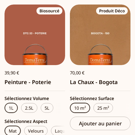
Biosourcé
Produit Déco
39,90 €
70,00 €
Peinture - Poterie
La Chaux - Bogota
Sélectionnez Volume
Sélectionnez Surface
1L
2.5L
5L
10 m²
25 m²
Sélectionnez Aspect
Ajouter au panier
Mat
Velours
Laque