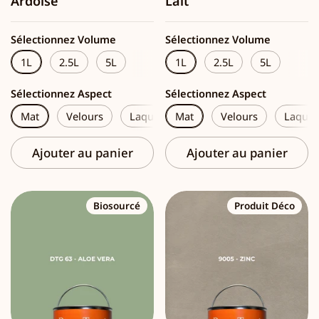
Ardoise
Lait
Sélectionnez Volume
Sélectionnez Volume
1L
2.5L
5L
1L
2.5L
5L
Sélectionnez Aspect
Sélectionnez Aspect
Mat
Velours
Laque
Mat
Velours
Laque
Ajouter au panier
Ajouter au panier
Biosourcé
Produit Déco