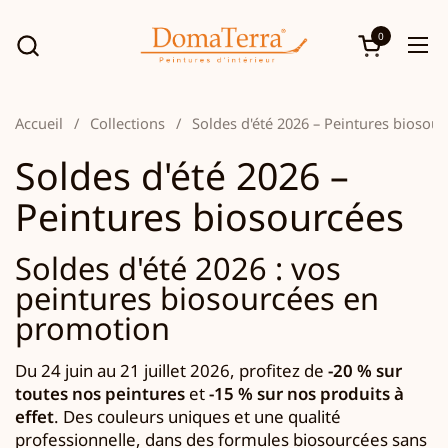
Passer au contenu
0
Ouvrir le p
Ouv
Accueil
/
Collections
/
Soldes d'été 2026 – Peintures biosou
Soldes d'été 2026 –
Peintures biosourcées
Soldes d'été 2026 : vos
peintures biosourcées en
promotion
Du 24 juin au 21 juillet 2026, profitez de
-20 % sur
toutes nos peintures
et
-15 % sur nos produits à
effet
. Des couleurs uniques et une qualité
professionnelle, dans des formules biosourcées sans