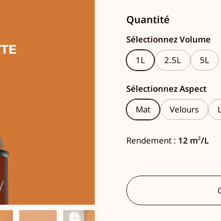
Quantité
Sélectionnez Volume
1L
2.5L
5L
Sélectionnez Aspect
Mat
Velours
Rendement :
12 m
²
/L
C