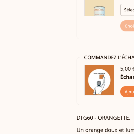
Choi
COMMANDEZ L'ÉCH
5,00 
Échan
Ajou
DTG60 -
ORANGETTE.
Un orange doux et lumi