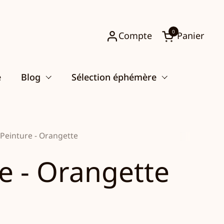
0
Compte
Panier
Ouvrir le pani
e
Blog
Sélection éphémère
Peinture - Orangette
e - Orangette