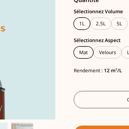
Sélectionnez Volume
1L
2.5L
5L
Sélectionnez Aspect
Mat
Velours
Rendement :
12 m
²
/L
C