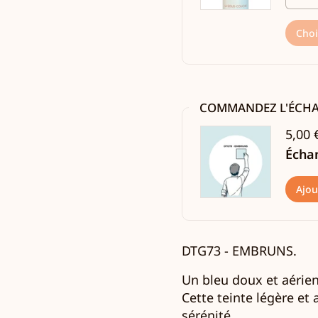
Choi
COMMANDEZ L'ÉCH
5,00 
Écha
Ajou
DTG73 -
EMBRUNS.
Un bleu doux et aérien
Cette teinte légère et
sérénité.