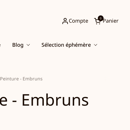
0
Compte
Panier
Ouvrir le pani
e
Blog
Sélection éphémère
Peinture - Embruns
re - Embruns