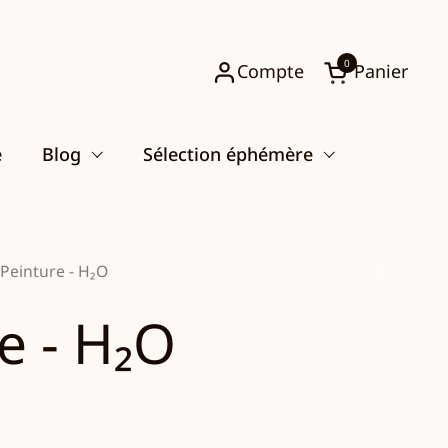
0
Compte
Panier
Ouvrir le pani
e
Blog
Sélection éphémère
Peinture - H₂O
e - H₂O