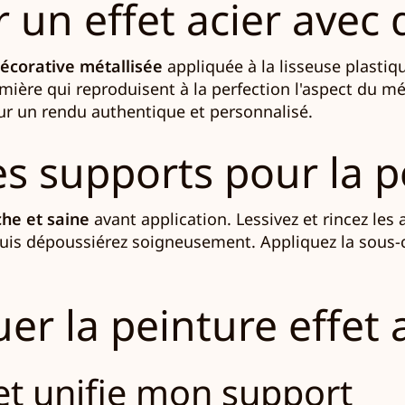
n effet acier avec d
écorative métallisée
appliquée à la lisseuse plastiq
umière qui reproduisent à la perfection l'aspect du m
our un rendu authentique et personnalisé.
s supports pour la pe
che et saine
avant application. Lessivez et rincez les
 puis dépoussiérez soigneusement. Appliquez la sous
 la peinture effet a
 et unifie mon support