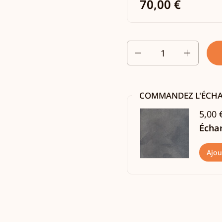
70,00 €
Quantité
COMMANDEZ L'ÉCH
5,00 
Échan
Ajou