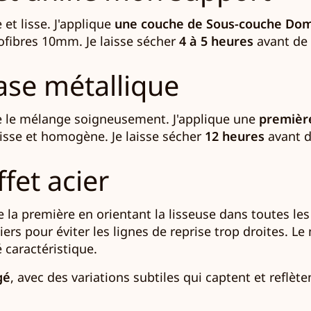
 et lisse. J'applique
une couche de Sous-couche Do
rofibres 10mm. Je laisse sécher
4 à 5 heures
avant de p
base métallique
e le mélange soigneusement. J'applique une
premièr
isse et homogène. Je laisse sécher
12 heures
avant d
ffet acier
 la première en orientant la lisseuse dans toutes les d
liers pour éviter les lignes de reprise trop droites.
é caractéristique.
gé
, avec des variations subtiles qui captent et reflèt