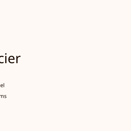
cier
el
oms