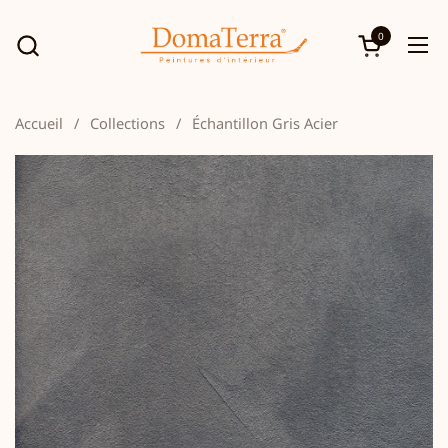
Passer au contenu
0
Ouvrir le p
Ouv
Accueil
/
Collections
/
Échantillon Gris Acier