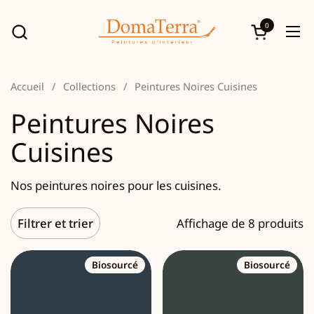
Passer au contenu
0
Ouvrir le p
Ouv
Accueil
/
Collections
/
Peintures Noires Cuisines
Peintures Noires
Cuisines
Nos peintures noires pour les cuisines.
Filtrer et trier
Affichage de 8 produits
Biosourcé
Biosourcé