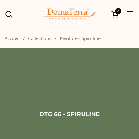
Passer au contenu
0
Ouvrir le p
Ouv
Accueil
/
Collections
/
Peinture - Spiruline