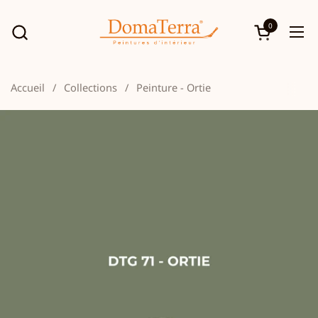
Passer au contenu
0
Ouvrir le p
Ouv
Accueil
/
Collections
/
Peinture - Ortie