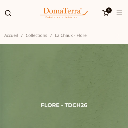
Passer au contenu
0
Ouvrir le p
Ouv
Accueil
/
Collections
/
La Chaux - Flore