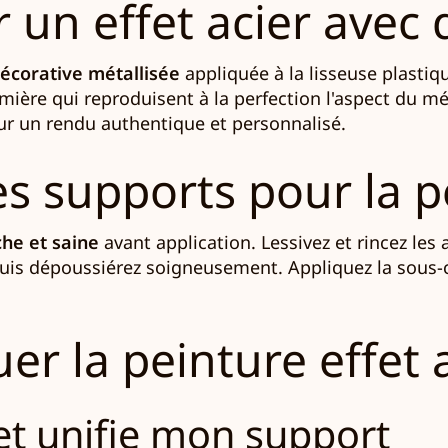
n effet acier avec d
écorative métallisée
appliquée à la lisseuse plastiq
umière qui reproduisent à la perfection l'aspect du m
our un rendu authentique et personnalisé.
s supports pour la pe
che et saine
avant application. Lessivez et rincez les
 puis dépoussiérez soigneusement. Appliquez la sous
 la peinture effet a
 et unifie mon support