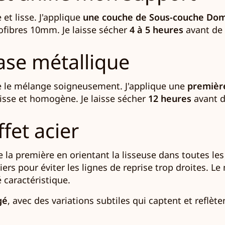
 et lisse. J'applique
une couche de Sous-couche Do
rofibres 10mm. Je laisse sécher
4 à 5 heures
avant de p
base métallique
e le mélange soigneusement. J'applique une
premièr
isse et homogène. Je laisse sécher
12 heures
avant d
ffet acier
 la première en orientant la lisseuse dans toutes les d
liers pour éviter les lignes de reprise trop droites.
é caractéristique.
gé
, avec des variations subtiles qui captent et reflèt