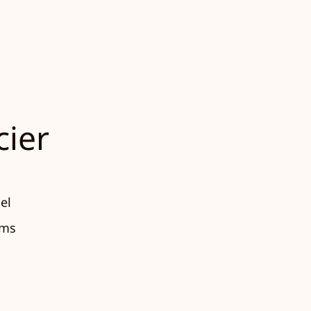
cier
el
oms