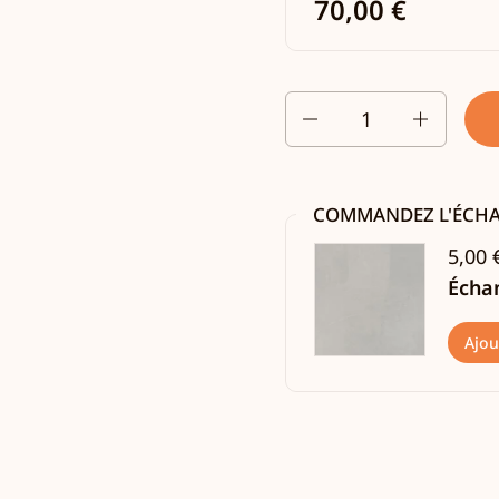
70,00 €
Quantité
COMMANDEZ L'ÉCH
5,00 
Échan
Ajou