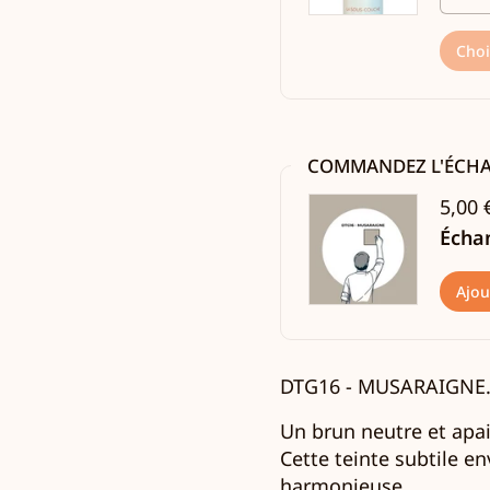
Choi
COMMANDEZ L'ÉCH
5,00 
Écha
Ajou
DTG16 -
MUSARAIGNE
Un brun neutre et apai
Cette teinte subtile e
harmonieuse.