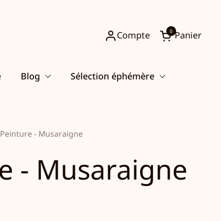
0
Compte
Panier
Ouvrir le pani
e
Blog
Sélection éphémère
Peinture - Musaraigne
e - Musaraigne