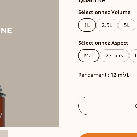
Sélectionnez Volume
1L
2.5L
5L
Sélectionnez Aspect
Mat
Velours
Rendement :
12 m
²
/L
C