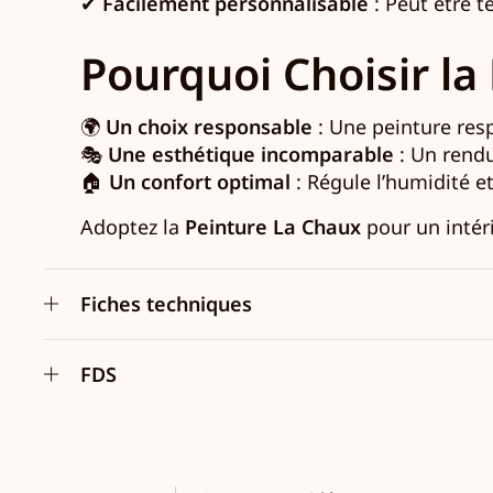
✔
Facilement personnalisable
: Peut être t
Pourquoi Choisir la
🌍
Un choix responsable
: Une peinture resp
🎭
Une esthétique incomparable
: Un rendu
🏠
Un confort optimal
: Régule l’humidité et 
Adoptez la
Peinture La Chaux
pour un intéri
Fiches techniques
FDS