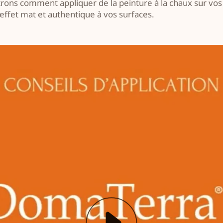
rons comment appliquer de la peinture à la chaux sur vos
effet mat et authentique à vos surfaces.