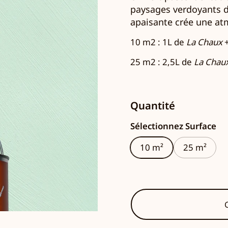
paysages verdoyants
d
apaisante crée une at
10 m2 : 1L de
La Chaux
+
25 m2 : 2,5L de
La Chau
Quantité
Sélectionnez Surface
10 m²
25 m²
C