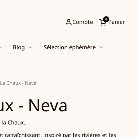
0
Compte
Panier
Ouvrir le pani
e
Blog
Sélection éphémère
La Chaux - Neva
ux - Neva
 la Chaux.
t rafraîchissant, inspiré par les rivières et les