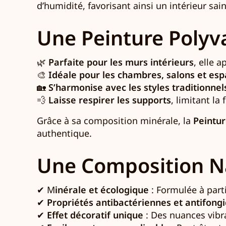
d’humidité, favorisant ainsi un intérieur sain
Une Peinture Polyv
🌿
Parfaite pour les murs intérieurs
, elle 
🎨
Idéale pour les chambres, salons et esp
🏡
S’harmonise avec les styles traditionne
💨
Laisse respirer les supports
, limitant l
Grâce à sa composition minérale, la
Peintu
authentique.
Une Composition Na
✔ M
inérale et écologique
: Formulée à parti
✔
Propriétés antibactériennes et antifong
✔
Effet décoratif unique
: Des nuances vibr