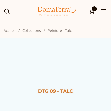
Passer au contenu
0
Ouvrir le p
Ouv
Accueil
/
Collections
/
Peinture - Talc