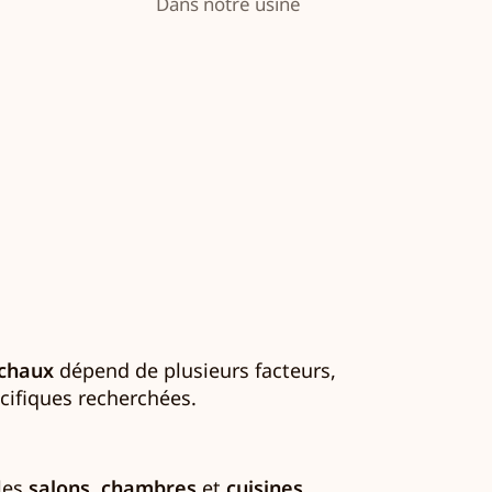
Dans notre usine
 chaux
dépend de plusieurs facteurs,
écifiques recherchées.
 les
salons
,
chambres
et
cuisines
.