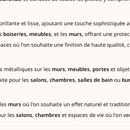
brillante et lisse, ajoutant une touche sophistiquée a
es
boiseries
,
meubles
, et les
murs
, offrant une protec
paces où l'on souhaite une finition de haute qualité
s métalliques sur les
murs
,
meubles
,
portes
et objet
aite pour les
salons
,
chambres
,
salles de bain
ou
bu
 les
murs
où l'on souhaite un effet naturel et traditio
our les
salons
,
chambres
et espaces de vie où l'on v