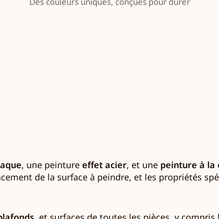
Des couleurs uniques, conçues pour durer
laque
, une peinture
effet acier
, et une
peinture à la
cement de la surface à peindre, et les propriétés sp
plafonds
, et surfaces de toutes les pièces, y compris