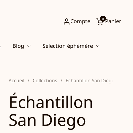
0
Compte
Panier
Ouvrir le pani
e
Blog
Sélection éphémère
Accueil
/
Collections
/
Échantillon San Diego
Échantillon
San Diego