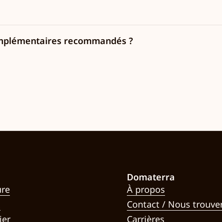
 complémentaires recommandés ?
Domaterra
ure
À propos
x
Contact / Nous trouve
ier
Carrières