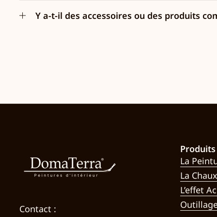
Y a-t-il des accessoires ou des produits
Produits
La Peint
La Chau
L’effet Ac
Outillag
Contact :