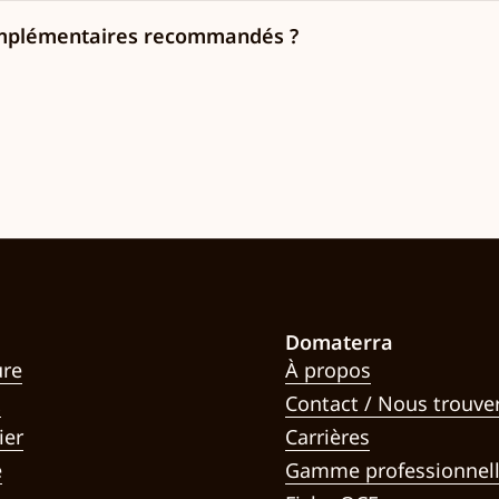
 complémentaires recommandés ?
Domaterra
ure
À propos
x
Contact / Nous trouve
ier
Carrières
e
Gamme professionnel