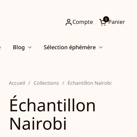
0
Compte
Panier
Ouvrir le pani
e
Blog
Sélection éphémère
Accueil
/
Collections
/
Échantillon Nairobi
Échantillon
Nairobi