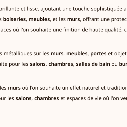
brillante et lisse, ajoutant une touche sophistiquée a
es
boiseries
,
meubles
, et les
murs
, offrant une protec
paces où l'on souhaite une finition de haute qualité
s métalliques sur les
murs
,
meubles
,
portes
et objet
aite pour les
salons
,
chambres
,
salles de bain
ou
bu
 les
murs
où l'on souhaite un effet naturel et traditio
our les
salons
,
chambres
et espaces de vie où l'on v