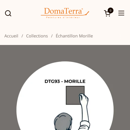
Passer au contenu
0
Ouvrir le p
Ouv
Accueil
/
Collections
/
Échantillon Morille