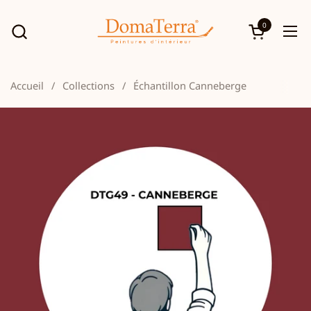
Passer au contenu
0
Ouvrir le p
Ouv
Accueil
/
Collections
/
Échantillon Canneberge