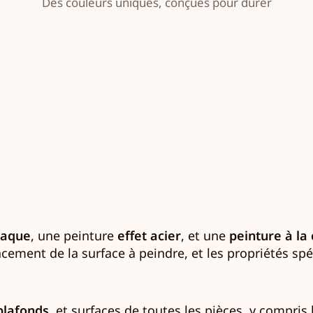
Des couleurs uniques, conçues pour durer
laque
, une peinture
effet acier
, et une
peinture à la
cement de la surface à peindre, et les propriétés sp
plafonds
, et surfaces de toutes les pièces, y compris