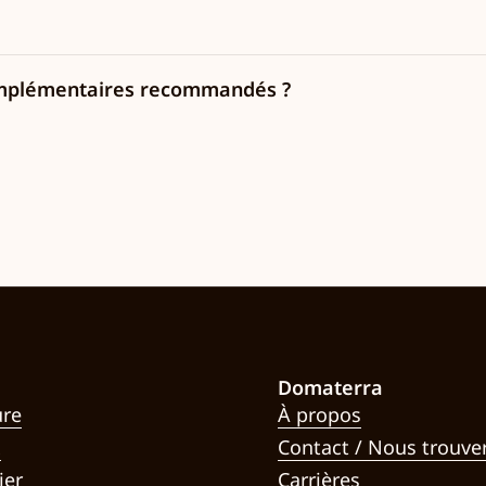
 complémentaires recommandés ?
Domaterra
ure
À propos
x
Contact / Nous trouve
ier
Carrières