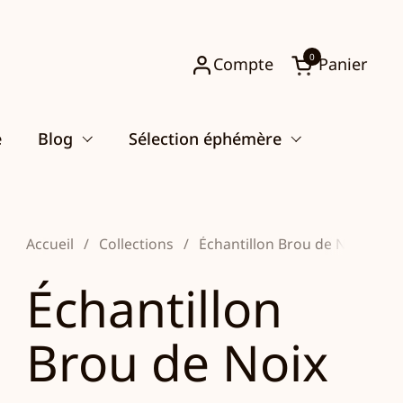
0
Compte
Panier
Ouvrir le pani
e
Blog
Sélection éphémère
Accueil
/
Collections
/
Échantillon Brou de Noix
Échantillon
Brou de Noix