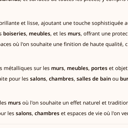
brillante et lisse, ajoutant une touche sophistiquée a
es
boiseries
,
meubles
, et les
murs
, offrant une protec
paces où l'on souhaite une finition de haute qualité
s métalliques sur les
murs
,
meubles
,
portes
et objet
aite pour les
salons
,
chambres
,
salles de bain
ou
bu
 les
murs
où l'on souhaite un effet naturel et traditio
our les
salons
,
chambres
et espaces de vie où l'on v