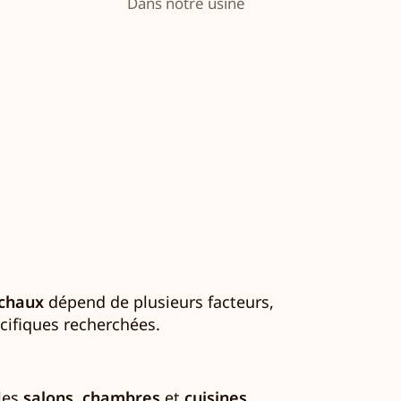
Dans notre usine
 chaux
dépend de plusieurs facteurs,
écifiques recherchées.
 les
salons
,
chambres
et
cuisines
.