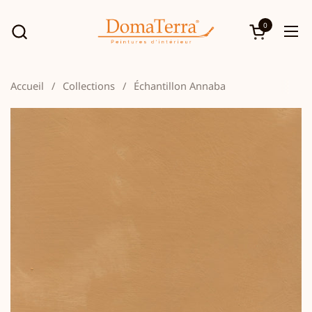
Passer au contenu
0
Ouvrir le p
Ouv
Accueil
/
Collections
/
Échantillon Annaba