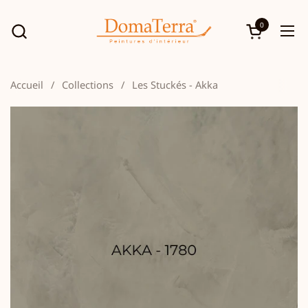
Passer au contenu
0
Ouvrir le p
Ouv
Accueil
/
Collections
/
Les Stuckés - Akka